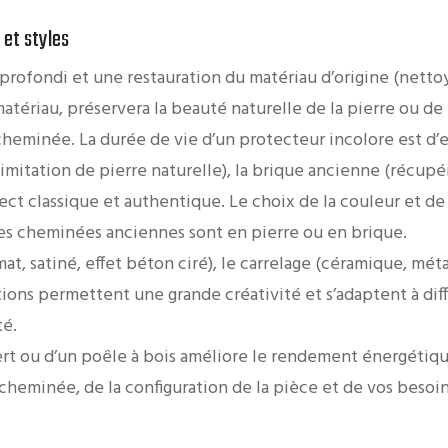
et styles
rofondi et une restauration du matériau d’origine (nettoy
atériau, préservera la beauté naturelle de la pierre ou de
cheminée. La durée de vie d’un protecteur incolore est d’en
imitation de pierre naturelle), la brique ancienne (récupér
ct classique et authentique. Le choix de la couleur et de l
des cheminées anciennes sont en pierre ou en brique.
mat, satiné, effet béton ciré), le carrelage (céramique, méta
ns permettent une grande créativité et s’adaptent à différ
té.
sert ou d’un poêle à bois améliore le rendement énergétiqu
la cheminée, de la configuration de la pièce et de vos bes