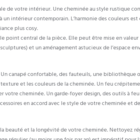
ale de votre intérieur. Une cheminée au style rustique co
 un intérieur contemporain. L’harmonie des couleurs est 
iance plus cosy.
point central de la pièce. Elle peut être mise en valeur 
s, sculptures) et un aménagement astucieux de l’espace en
e
 Un canapé confortable, des fauteuils, une bibliothèque 
 la texture et les couleurs de la cheminée. Un feu crépite
ser votre cheminée. Un garde-foyer design, des outils à fe
ccessoires en accord avec le style de votre cheminée et de
r la beauté et la longévité de votre cheminée. Nettoyez r
ge régulier (au moins une fois par an) est impératif pour