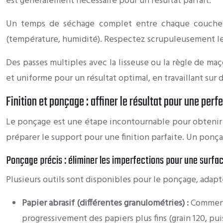
est généralement nécessaire pour un résultat parfait.
Un temps de séchage complet entre chaque couche e
(température, humidité). Respectez scrupuleusement les 
Des passes multiples avec la lisseuse ou la règle de m
et uniforme pour un résultat optimal, en travaillant sur d
Finition et ponçage : affiner le résultat pour une per
Le ponçage est une étape incontournable pour obtenir u
préparer le support pour une finition parfaite. Un pon
Ponçage précis : éliminer les imperfections pour une surfa
Plusieurs outils sont disponibles pour le ponçage, adaptés
Papier abrasif (différentes granulométries) :
Commence
progressivement des papiers plus fins (grain 120, puis