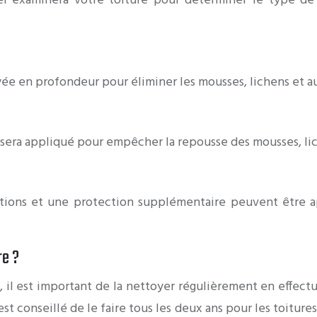
 examinera votre toiture pour déterminer le type de t
yée en profondeur pour éliminer les mousses, lichens et au
 sera appliqué pour empêcher la repousse des mousses, lic
nitions et une protection supplémentaire peuvent être a
re ?
ure, il est important de la nettoyer régulièrement en eff
st conseillé de le faire tous les deux ans pour les toitures