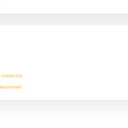
r
collectifs
fessionnel